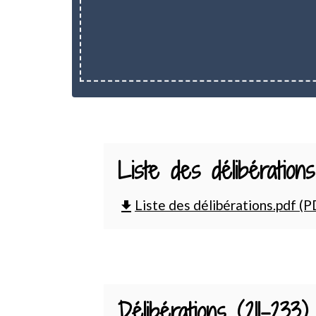
Liste des délibérations
Liste des délibérations.pdf (P
file_download
Délibérations (211-233)