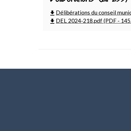
Délibérations du conseil muni
file_download
DEL 2024-218.pdf (PDF - 145
file_download