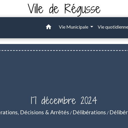
Ville de Régusse
home
Vie Municipale
Vie quotidienn
17 décembre 2024
rations, Décisions & Arrêtés
Délibérations
Délibér
/
/