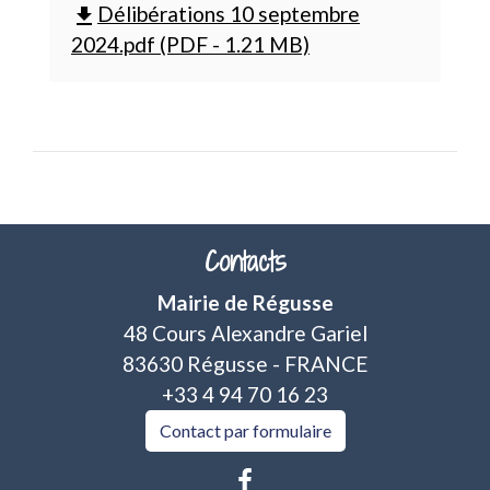
Délibérations 10 septembre
file_download
2024.pdf (PDF - 1.21 MB)
Contacts
Mairie de Régusse
48 Cours Alexandre Gariel
83630 Régusse - FRANCE
+33 4 94 70 16 23
Contact par formulaire