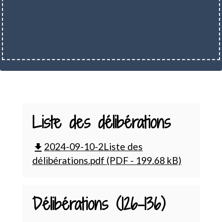
Liste des délibérations
2024-09-10-2Liste des
file_download
délibérations.pdf (PDF - 199.68 kB)
Délibérations (126-136)