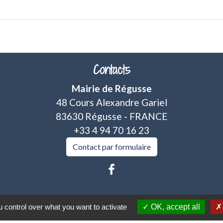
Contacts
Mairie de Régusse
48 Cours Alexandre Gariel
83630 Régusse - FRANCE
+33 4 94 70 16 23
Contact par formulaire
 control over what you want to activate
OK, accept all
tique de confidentialité
-
Accessibilité
-
Plan du sit