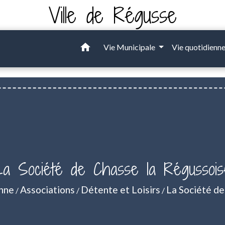
Ville de Régusse
home
Vie Municipale
Vie quotidienn
La Société de Chasse la Régussois
enne
Associations
Détente et Loisirs
La Société de
/
/
/