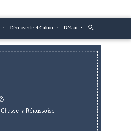
search
e
Découverte et Culture
Défaut
e
 Chasse la Régussoise