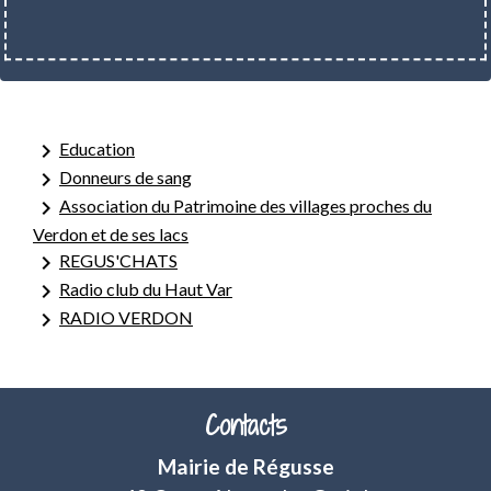
keyboard_arrow_right
Education
keyboard_arrow_right
Donneurs de sang
keyboard_arrow_right
Association du Patrimoine des villages proches du
Verdon et de ses lacs
keyboard_arrow_right
REGUS'CHATS
keyboard_arrow_right
Radio club du Haut Var
keyboard_arrow_right
RADIO VERDON
Contacts
Mairie de Régusse