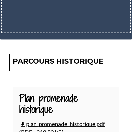
PARCOURS HISTORIQUE
Plan promenade
historique
plan_promenade_historique.pdf
file_download