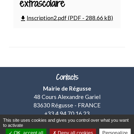
extrascolaire
Inscription2.pdf (PDF - 288.66 kB)
file_download
Contacts
Mairie de Régusse
48 Cours Alexandre Gariel
83630 Régusse - FRANCE
+33 4 94 70 16 23
This site uses cookies and gives you control over what you want
Contact par formulaire
to activate
OK, accept all
Deny all cookies
Personalize