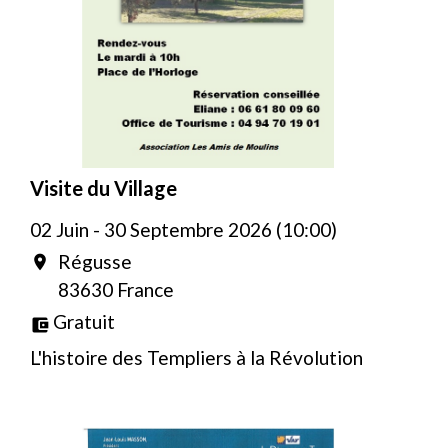
Visite du Village
02 Juin - 30 Septembre 2026 (10:00)
Régusse
location_on
83630 France
Gratuit
account_balance_wallet
L'histoire des Templiers à la Révolution