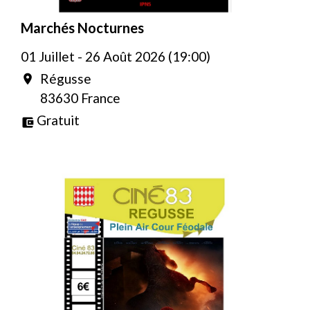
Marchés Nocturnes
01 Juillet - 26 Août 2026 (19:00)
Régusse
location_on
83630 France
Gratuit
account_balance_wallet