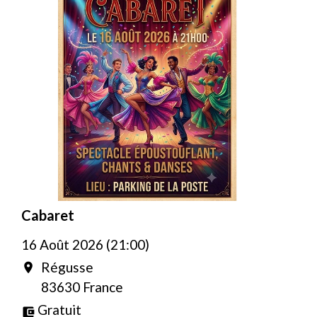
Cabaret
16 Août 2026 (21:00)
Régusse
location_on
83630 France
Gratuit
account_balance_wallet