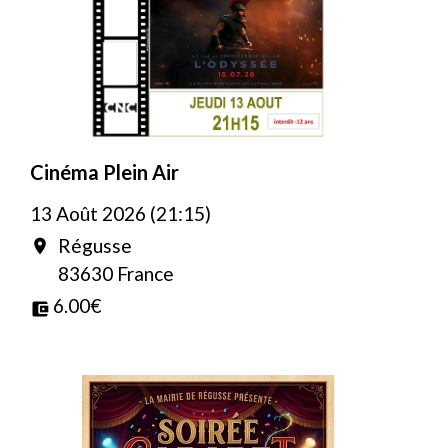
Cinéma Plein Air
13 Août 2026 (21:15)
Régusse
location_on
83630 France
6.00€
account_balance_wallet