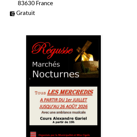
83630 France
Gratuit
account_balance_wallet