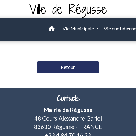
Ville de Régusse
home
Vie Municipale
Vie quotidienn
Retour
Contacts
Mairie de Régusse
48 Cours Alexandre Gariel
83630 Régusse - FRANCE
+33 4 94 70 16 23