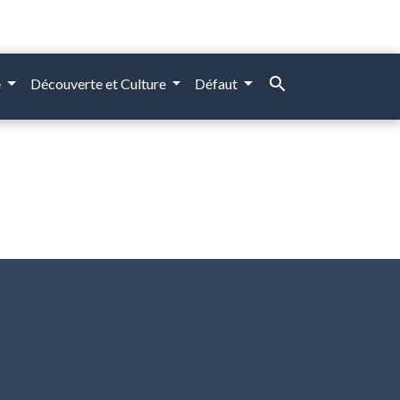
search
e
Découverte et Culture
Défaut