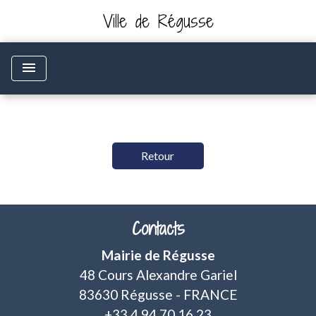
Ville de Régusse
menu
Retour
Contacts
Mairie de Régusse
48 Cours Alexandre Gariel
83630 Régusse - FRANCE
+33 4 94 70 16 23